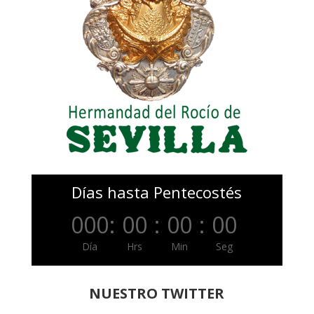
Días hasta Pentecostés
000
:
00
:
00
:
00
Día
Hrs
Min
Seg
NUESTRO TWITTER