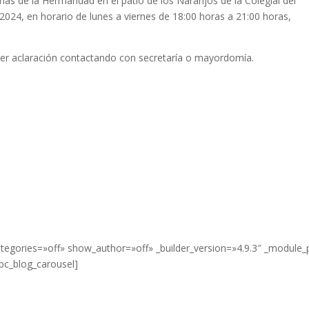
inas de la Hermandad en el patio de los Naranjos de la Colegial del
 2024, en horario de lunes a viernes de 18:00 horas a 21:00 horas,
uier aclaración contactando con secretaría o mayordomía.
egories=»off» show_author=»off» _builder_version=»4.9.3″ _module_
bc_blog_carousel]