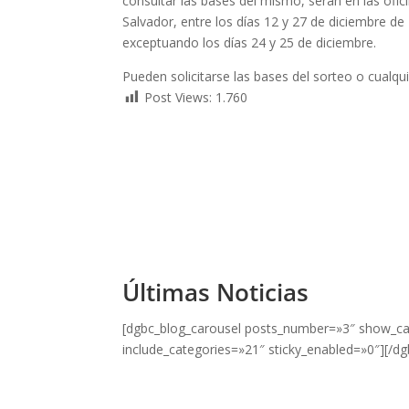
consultar las bases del mismo, serán en las ofic
Salvador, entre los días 12 y 27 de diciembre de
exceptuando los días 24 y 25 de diciembre.
Pueden solicitarse las bases del sorteo o cualq
Post Views:
1.760
Últimas Noticias
[dgbc_blog_carousel posts_number=»3″ show_cat
include_categories=»21″ sticky_enabled=»0″][/dg