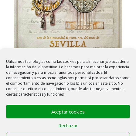
Utilizamos tecnologías como las cookies para almacenar y/o acceder a
Misa de Acción de Gracias y convivencia para
la información del dispositivo. Lo hacemos para mejorar la experiencia
celebrar el Cincuentenario del Coro de Sevilla
de navegación y para mostrar anuncios personalizados. El
El próximo sábado día 25 de noviembre a las 18:30
consentimiento a estas tecnologías nos permitirá procesar datos como
celebraremos en la Iglesia Colegial del Salvador, una
el comportamiento de navegación o los ID's únicos en este sitio. No
consentir o retirar el consentimiento, puede afectar negativamente a
Misa de acción de gracias conmemorativa del
ciertas características y funciones.
cincuenta aniversario fundacional del coro de nuestra
Hermandad, a la que desde aquí invitamos a participar
a todos...
Aceptar cookies
Rechazar